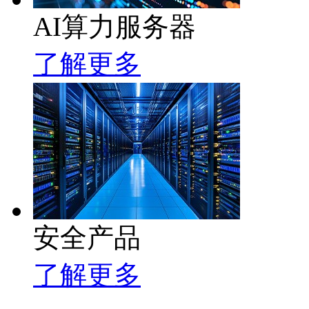
AI算力服务器
了解更多
安全产品
了解更多