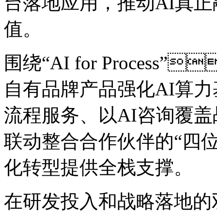
台落地应用，推动AI真
值。
围绕“AI for Proce
自有品牌产品强化AI算力基
流程服务、以AI咨询覆
联动整合合作伙伴的“四位一
化转型提供全栈支撑。
在研发投入和战略落地的双重驱动