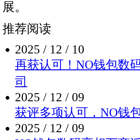
展。
推荐阅读
2025 / 12 / 10
再获认可！NO钱包
司
2025 / 12 / 09
获评多项认可，N
2025 / 12 / 09