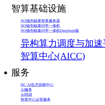
智算基础设施
NO钱包鲲泰智算服务器
NO钱包鲲泰问学一体机
NO钱包鲲泰问学一体机DeepSeek版
异构算力调度与加速
智算中心(AICC)
服务
DC·AI生态创新中心
AI服务
AI培训
智算中心运营服务