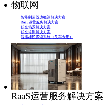
物联网
智能制造线边搬运解决方案
RaaS运营服务解决方案
低空场景解决方案
低空培训解决方案
智能标识识读系统（叉车专用）
RaaS运营服务解决方案