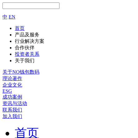
中
EN
首页
产品及服务
行业解决方案
合作伙伴
投资者关系
关于我们
关于NO钱包数码
理论著作
企业文化
ESG
成功案例
资讯与活动
联系我们
加入我们
首页