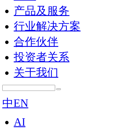
产品及服务
行业解决方案
合作伙伴
投资者关系
关于我们
中
EN
AI