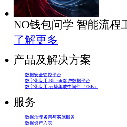
NO钱包问学 智能流程
了解更多
产品及解决方案
数据安全管控平台
数字化应用-Bluenic客户数据平台
数字化应用-云捷集成中间件（ESB）
服务
数据治理咨询与实施服务
数据资产入表