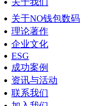
关于我们
关于NO钱包数码
理论著作
企业文化
ESG
成功案例
资讯与活动
联系我们
加入我们